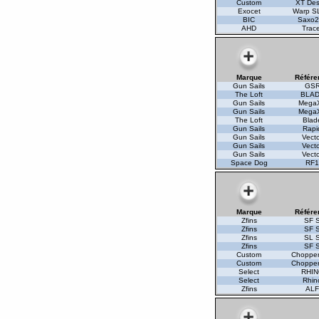
Custom
XT Des
Exocet
Warp S
BIC
Saxo2
AHD
Trac
Marque
Référe
Gun Sails
GS
The Loft
BLA
Gun Sails
Mega
Gun Sails
Mega
The Loft
Blad
Gun Sails
Rapi
Gun Sails
Vect
Gun Sails
Vect
Gun Sails
Vect
Space Dog
RF
Marque
Référe
Zfins
SF 
Zfins
SF 
Zfins
SL 
Zfins
SF 
Custom
Chopper
Custom
Chopper
Select
RHI
Select
Rhin
Zfins
AL