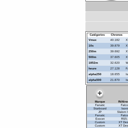
Catégories
Chronos
Vmax
40.182
X
10s
39.879
X
250m
39.692
X
500m
37.605
X
1852m
32.620
W
heure
27.128
F
alpha250
18.655
I
alpha500
21.870
I
Marque
Référe
Fanatic
Falc
Starboard
Isoni
JP
Slalom I
Fanatic
Falc
Exocet
RS5.
Custom
XT Des
Custom
XT Des