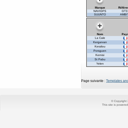
Marque
Référe
NAVIGPS
GT3
SUUNTO
AMBI
Nom
Pay
La Cale
Kergarvan
Keraliou
Porsguen
Kernisi
St Pabu
Yelen
Page suivante :
Templates and
© Copyright
This site is powere