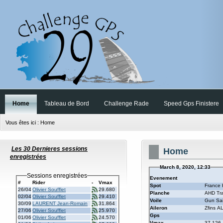
Home
Tableau de Bord
Challenge Rade
Speed Gps Finistere
Vous êtes ici :
Home
Les 30 Dernieres sessions
Home
enregistrées
March 8, 2020, 12:33
Sessions enregistrées
Evenement
#
Rider
-
Vmax
Spot
France 
26/04
Olivier Soufflet
29.680
Planche
AHD Tr
02/04
Olivier Soufflet
29.410
Voile
Gun Sa
30/09
LAURENT Jean-Romain
31.864
Aileron
Zfins A
27/06
Olivier Soufflet
25.970
Gps
01/06
Olivier Soufflet
24.570
Vmax
37.126