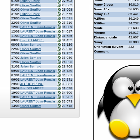
01/06
Didier Aubree
27.603
Vmoy 5 best
36.810
01/06
Olivier Soufflet
25.562
Vmax 10s
36.635
01/06
Olivier Soufflet
23.968
31/05
Didier Aubree
28.575
Vmoy 10s
35.441
23/05
Olivier Soufflet
23.521
V250m
36.249
22/05
Olivier Soufflet
23.210
V500m
34.237
12/03
LAURENT Jean-Romain
34.009
Vmile
31.633
12/03
LAURENT Jean-Romain
34.017
Vheure
16.017
11/03
LAURENT Jean-Romain
31.685
Distance totale
42.607
08/03
Eric DELARBRE
31.432
Vmoy
13.983
08/03
Julien Bernard
37.126
Orientation du vent
232
22/02
Olivier Soufflet
22.918
Comment
22/02
Olivier Soufflet
22.957
17/02
Julien Bernard
35.080
12/02
Olivier Soufflet
24.026
31/01
Julien Bernard
28.769
09/01
LAURENT Jean-Romain
36.739
07/01
LAURENT Jean-Romain
34.361
06/01
LAURENT Jean-Romain
32.241
29/09
JEGOU BRUNO
33.881
29/09
Eric DELARBRE
31.078
19/09
LAURENT Jean-Romain
34.600
18/09
LAURENT Jean-Romain
30.907
17/09
LAURENT Jean-Romain
32.073
13/08
Olivier Soufflet
23.618